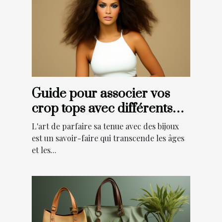
Guide pour associer vos
crop tops avec différents
types de bijoux
L'art de parfaire sa tenue avec des bijoux
est un savoir-faire qui transcende les âges
et les...