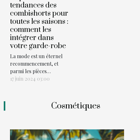
tendances des
combishorts pour
toutes les saisons :
comment les
intégrer dans
votre garde-robe
La mode est un éternel
recommencement, et
parmi les pièces
récurrentes qui se
17 juin 2024 03:00
réinventent au gré des
saisons, le combishort se
distingue par sa
Cosmétiques
versatilité et son élégance
décontractée. Vêtement
hybride entre le short et
la combinaison, il séduit
par sa capacité à