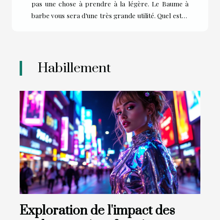
pas une chose à prendre à la légère. Le Baume à
barbe vous sera d’une très grande utilité. Quel est le
réel rôle d’un baume à barbe ? Pourquoi l’utiliser ?
La réponse dans cet article Quels sont les avantages
d’un baume bio ? Tout comme les produits
chimiques nocifs contenus dans les huiles de barbe
Habillement
synthétiques, les produits de soin de barbe non
biologiques peuvent vous exposer, vous et votre
belle barbe, à des substances nocives. A cet effet,
choisissez bien votre baume barbe bio. Le bio...
Exploration de l'impact des