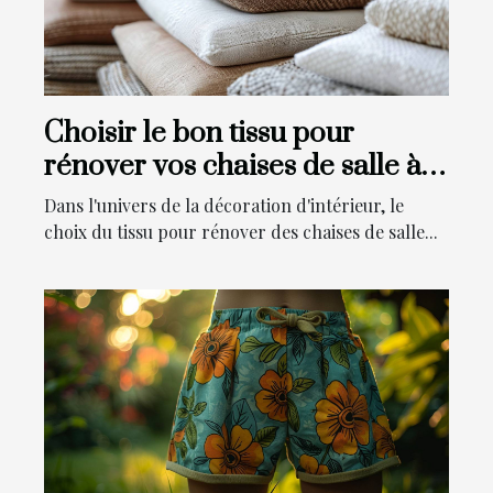
Choisir le bon tissu pour
rénover vos chaises de salle à
manger
Dans l'univers de la décoration d'intérieur, le
choix du tissu pour rénover des chaises de salle...