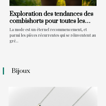
Exploration des tendances des
combishorts pour toutes les
saisons : comment les intégrer
La mode est un éternel recommencement, et
dans votre garde-robe
parmi les pièces récurrentes qui se réinventent au
gré...
Bijoux