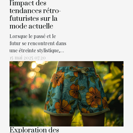
dans...
l'impact des
tendances rétro-
futuristes sur la
mode actuelle
Lorsque le passé et le
futur se rencontrent dans
une étreinte stylistique,
cela donne naissance à
15 mai 2025 07:20
des courants rétro-
futuristes qui bousculent
les conventions de la
mode. Cette fusion
temporelle propose des
silhouettes audacieuses et
des palettes de couleurs
nostalgiques, revisitées
avec une...
Exploration des