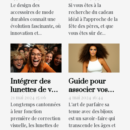
Le design des
Si vous êtes à la
accessoires de
Charli assure
accessoires de mode
recherche du cadeau
mode durables
une livraison
durables connaît une
idéal à l’approche de la
pour la fête des
évolution fascinante, où
fête des pères, et que
pères !
innovation et...
vous êtes sûr de...
Intégrer des
Guide pour
lunettes de vue
associer vos
comme
crop tops avec
21 mai 2024 15:06
4 mai 2024 16:44
Longtemps cantonnées
L'art de parfaire sa
accessoire de
différents types
à leur fonction
tenue avec des bijoux
mode pour les
de bijoux
première de correction
est un savoir-faire qui
jeunes
visuelle, les lunettes de
transcende les âges et