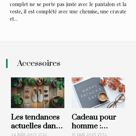
complet ne se porte pas juste avec le pantalon et la
veste, il est complété avec une chemise, une cravate
et...
Accessoires
Les tendances
Cadeau pour
actuelles dans
homme :
le design des
Monsieur
24 juin 2025 17:12
15 mai 2025 15:52