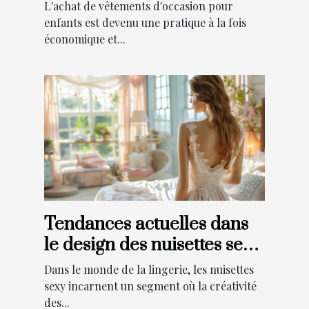
enfants en ligne
L'achat de vêtements d'occasion pour
enfants est devenu une pratique à la fois
économique et...
Tendances actuelles dans
le design des nuisettes sexy
et leur impact
Dans le monde de la lingerie, les nuisettes
sexy incarnent un segment où la créativité
des...