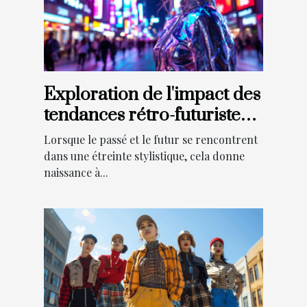
Exploration de l'impact des
tendances rétro-futuristes
sur la mode actuelle
Lorsque le passé et le futur se rencontrent
dans une étreinte stylistique, cela donne
naissance à...