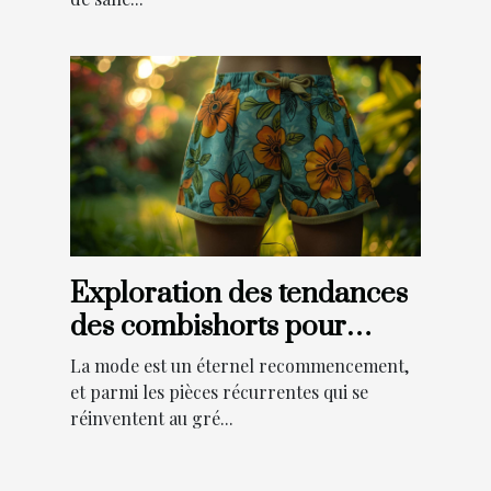
Exploration des tendances
des combishorts pour
toutes les saisons :
La mode est un éternel recommencement,
comment les intégrer dans
et parmi les pièces récurrentes qui se
réinventent au gré...
votre garde-robe