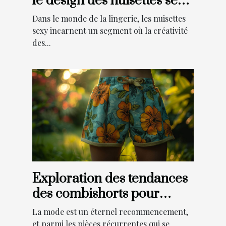
le design des nuisettes sexy
et leur impact
Dans le monde de la lingerie, les nuisettes
sexy incarnent un segment où la créativité
des...
Exploration des tendances
des combishorts pour
toutes les saisons :
La mode est un éternel recommencement,
comment les intégrer dans
et parmi les pièces récurrentes qui se