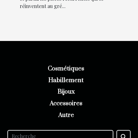
réinventent au gré...
votre garde-robe
Cosmétiques
Habillement
Bijoux
Accessoires
Autre