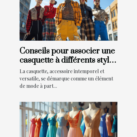
Conseils pour associer une
casquette à différents styles
vestimentaires
La casquette, accessoire intemporel et
versatile, se démarque comme un élément
de mode à part...