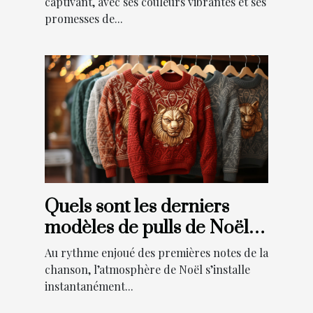
captivant, avec ses couleurs vibrantes et ses
promesses de...
Quels sont les derniers
modèles de pulls de Noël
tendance cette année ?
Au rythme enjoué des premières notes de la
chanson, l’atmosphère de Noël s’installe
instantanément...