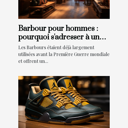
Barbour pour hommes :
pourquoi s'adresser à une
boutique en ligne de
Les Barbours étaient déjà largement
barbour ?
utilisées avant la Première Guerre mondiale
et offrent un...