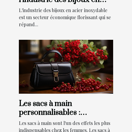
acier inoxydable
L'industrie des bijoux en acier inoxydable
est un secteur économique florissant qui se
répand...
Les sacs à main
personnalisables :
Pourquoi faire ce choix ?
Les sacs à main sont l'un des effets les plus
indispensables chez les femmes. Les sacs à