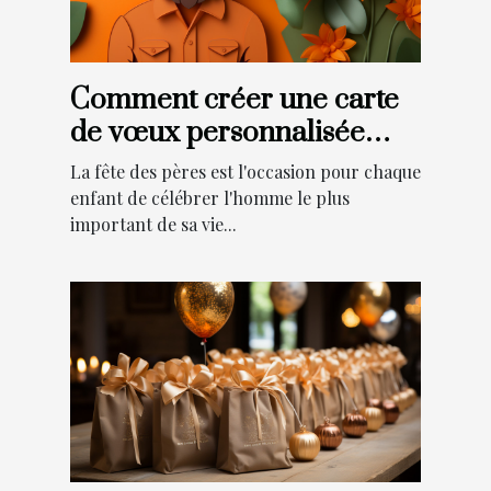
Comment créer une carte
de vœux personnalisée
pour la fête des pères ?
La fête des pères est l'occasion pour chaque
enfant de célébrer l'homme le plus
important de sa vie...