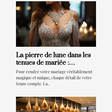
La pierre de lune dans les
tenues de mariée :
comment ajouter une
Pour rendre votre mariage véritablement
touche de magie à votre
magique et unique, chaque détail de votre
tenue compte. La...
grand jour ?