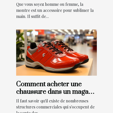
meilleur choix ?
Que vous soyez homme ou femme, la
montre est un accessoire pour sublimer la
main. Il suffit de...
Comment acheter une
chaussure dans un magasin
de chaussures Les Sable
Il faut savoir qu'il existe de nombreuses
d'Olonne ?
structures commerciales qui s'occupent de
la vente des...