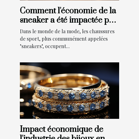
Comment l'économie de la
sneaker a été impactée par
le lancement d'Air Jordan 4
Dans le monde de la mode, les chaussures
Retro Thunder 2023
de sport, plus communément appelées
"sneakers", occupent...
Impact économique de
l'industrie des bijoux en