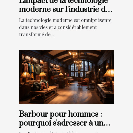
L'impact de la technologie
moderne sur l'industrie des
photobooths
La technologie moderne est omniprésente
dans nos vies et a considérablement
transformé de...
Barbour pour hommes :
pourquoi s'adresser à une
boutique en ligne de