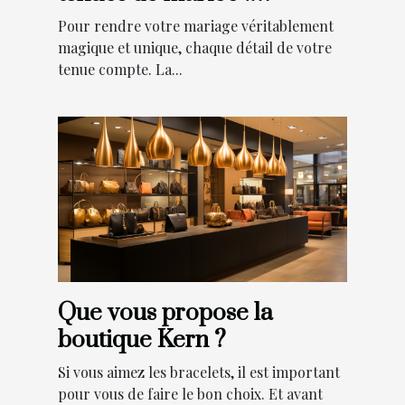
comment ajouter une
Pour rendre votre mariage véritablement
touche de magie à votre
magique et unique, chaque détail de votre
tenue compte. La...
grand jour ?
Que vous propose la
boutique Kern ?
Si vous aimez les bracelets, il est important
pour vous de faire le bon choix. Et avant