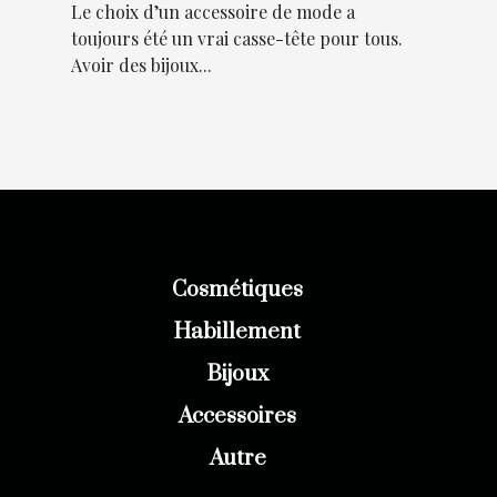
inoxydable
Le choix d’un accessoire de mode a
toujours été un vrai casse-tête pour tous.
Avoir des bijoux...
Cosmétiques
Habillement
Bijoux
Accessoires
Autre