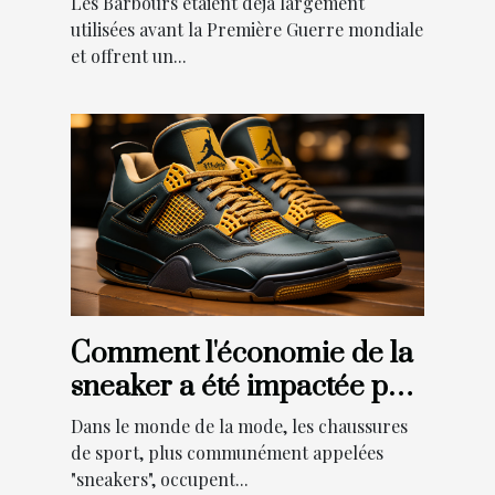
Les Barbours étaient déjà largement
barbour ?
utilisées avant la Première Guerre mondiale
et offrent un...
Comment l'économie de la
sneaker a été impactée par
le lancement d'Air Jordan 4
Dans le monde de la mode, les chaussures
Retro Thunder 2023
de sport, plus communément appelées
"sneakers", occupent...