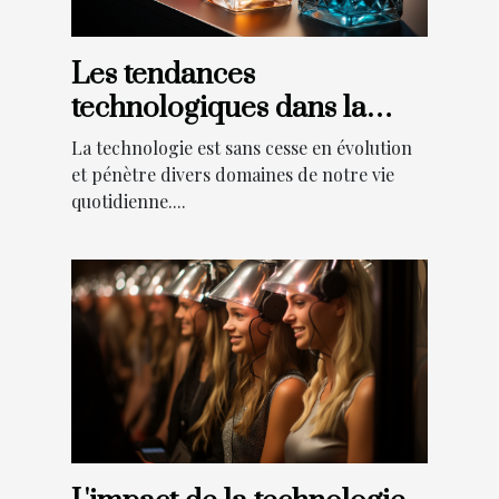
Les tendances
technologiques dans la
personnalisation des
La technologie est sans cesse en évolution
flacons de parfum
et pénètre divers domaines de notre vie
quotidienne....