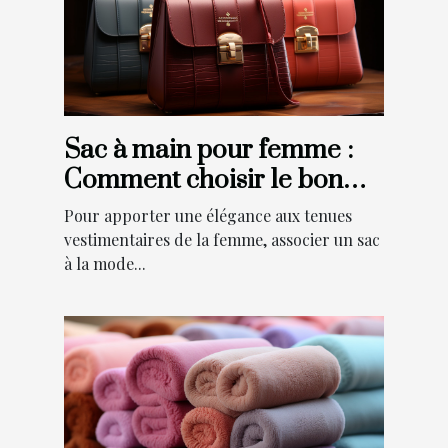
Sac à main pour femme :
Comment choisir le bon
modèle pour votre
Pour apporter une élégance aux tenues
élégance ?
vestimentaires de la femme, associer un sac
à la mode...