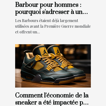
Barbour pour hommes :
pourquoi s'adresser à une
boutique en ligne de
Les Barbours étaient déjà largement
barbour ?
utilisées avant la Première Guerre mondiale
et offrent un...
Comment l'économie de la
sneaker a été impactée par