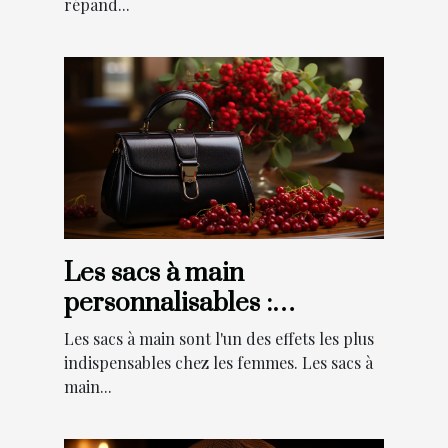
répand...
Les sacs à main
personnalisables :
Pourquoi faire ce choix ?
Les sacs à main sont l'un des effets les plus
indispensables chez les femmes. Les sacs à
main...