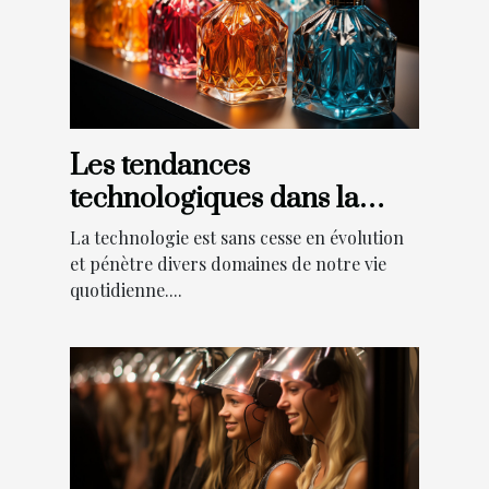
Les tendances
technologiques dans la
personnalisation des
La technologie est sans cesse en évolution
flacons de parfum
et pénètre divers domaines de notre vie
quotidienne....