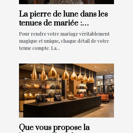
La pierre de lune dans les
tenues de mariée :
comment ajouter une
Pour rendre votre mariage véritablement
touche de magie à votre
magique et unique, chaque détail de votre
tenue compte. La...
grand jour ?
Que vous propose la