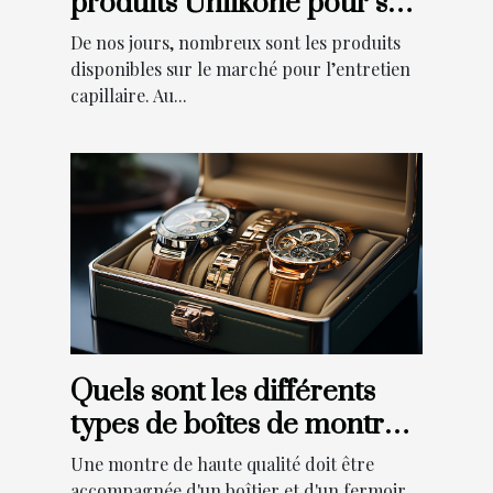
produits Uniikone pour ses
cheveux ?
De nos jours, nombreux sont les produits
disponibles sur le marché pour l’entretien
capillaire. Au...
Quels sont les différents
types de boîtes de montres
disponibles ?
Une montre de haute qualité doit être
accompagnée d'un boîtier et d'un fermoir