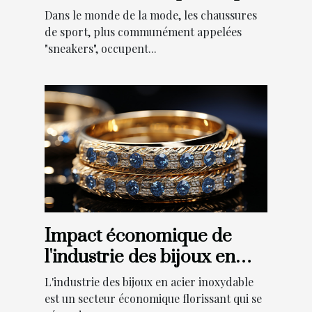
le lancement d'Air Jordan 4
Dans le monde de la mode, les chaussures
Retro Thunder 2023
de sport, plus communément appelées
"sneakers", occupent...
Impact économique de
l'industrie des bijoux en
acier inoxydable
L'industrie des bijoux en acier inoxydable
est un secteur économique florissant qui se