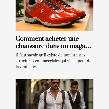
Comment acheter une
chaussure dans un magasin
de chaussures Les Sable
Il faut savoir qu'il existe de nombreuses
d'Olonne ?
structures commerciales qui s'occupent de
la vente des...